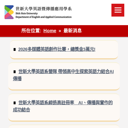
Skip
to
content
英語傳播
所在位置:
Home
最新消息
2026多媒體英語創作比賽，總獎金3萬元!
世新大學英語系營隊 帶領高中生探索英語力結合AI
傳播
世新大學英語系締造高註冊率 AI、傳播與實作的
成功結合