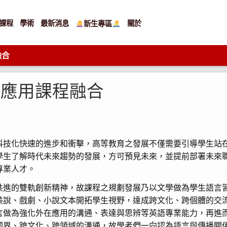
課程
學術
最新消息
關於
新生專區
融合
播應用課程融合
科技化快速的進步和衝擊，高等教育之發展不僅需要引導學生站
學生了解時代未來趨勢的發展，方可預見未來，並提前部署未來
專業人才。
共進的雙軌創新精神，故課程之規劃發展乃以文學做為學生語言
美說、戲劇、小說文本開拓學生視野，達成跨文化、跨個體的交
言做為強化外在應用的溝通、表達與思辨等英語專業能力，再進
化、跨領域的溝通，故學者們一向認為語言與傳播關係密切 (Barnett,