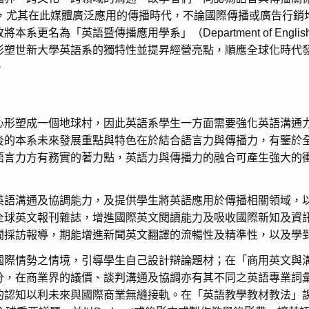
 Uszkoreit 2012)，尤其在此媒體廣泛應用的傳播時代，不論國際傳
「英語暨傳播應用學系」（Department of English and 
形塑世新大學英語系的獨特性並提昇經營亮點，順應全球化時代
。
心形塑成一個地球村，因此英語系學生一方面需要強化英語溝通
後的本系未來發展重點與特色在於結合語言力與傳播力，有鑒於
語言力方有務實的著力點，英語力與傳播力的融合可產生強大的
英語溝通及協調能力，及提供學生將英語應用於傳播相關領域，
全球英文報刊雜誌，增進國際英文閱讀能力及吸收國際新知及資
聞採訪報導，期能增進新聞英文翻譯的流暢性及精準性，以及學
國際情勢之情境，引導學生自己設計辯論題材；在「商用英文與
分，在商業界的議價、談判溝通及協調亦有其不同之英語專業詞
利未來與國際商業無縫接軌。在「英語教學教材教法」課程設計納入時事：