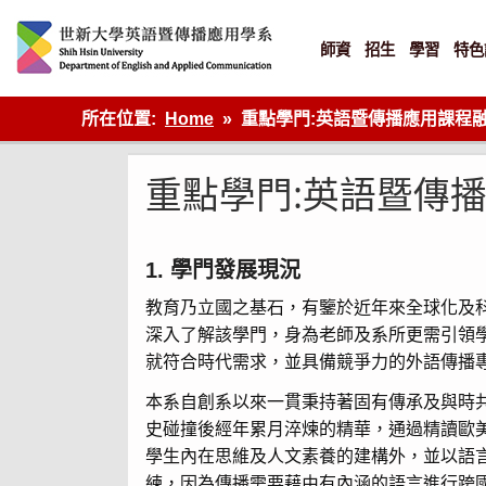
Skip
to
content
師資
招生
學習
特色
英語傳播
所在位置:
Home
重點學門:英語暨傳播應用課程
重點學門:英語暨傳
1. 學門發展現況
教育乃立國之基石，有鑒於近年來全球化及
深入了解該學門，身為老師及系所更需引領
就符合時代需求，並具備競爭力的外語傳播
本系自創系以來一貫秉持著固有傳承及與時
史碰撞後經年累月淬煉的精華，通過精讀歐
學生內在思維及人文素養的建構外，並以語
練，因為傳播需要藉由有內涵的語言進行跨國界、跨文