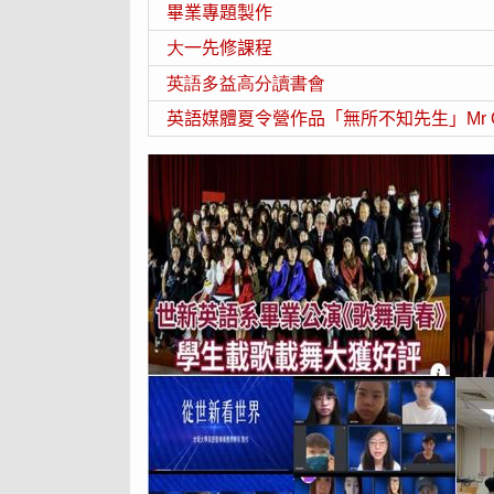
畢業專題製作
大
一
先修課程
英語多益高分
讀書會
英語媒體夏令營作品「無所不知先生」Mr Omn