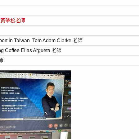
 it 黃肇松老師
port in Taiwan
T
om Adam Clarke
老師
ng Coffee
E
lias Argueta
老師
師