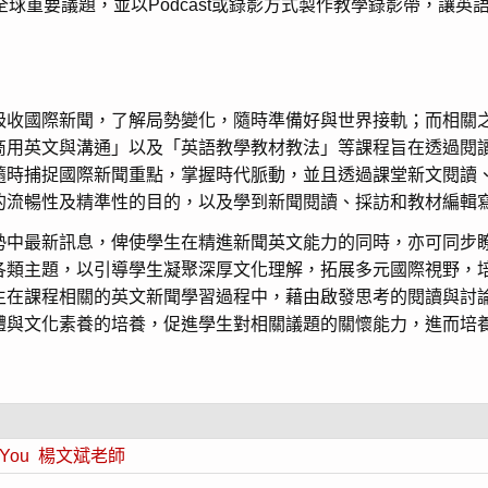
OP26高峰會議的全球重要議題，並以Podcast或錄影方式製作教學錄
吸收國際新聞，了解局勢變化，隨時準備好與世界接軌；而相關
商用英文與溝通」以及「英語教學教材教法」等課程旨在透過閱
隨時捕捉國際新聞重點，掌握時代脈動，並且透過課堂新文閱讀
的流暢性及精準性的目的，以及學到新聞閱讀、採訪和教材編輯
勢中最新訊息，俾使學生在精進新聞英文能力的同時，亦可同步
各類主題，以引導學生凝聚深厚文化理解，拓展多元國際視野，
生在課程相關的英文新聞學習過程中，藉由啟發思考的閱讀與討
體與文化素養的培養，促進學生對相關議題的關懷能力，進而培
th You 楊文斌老師