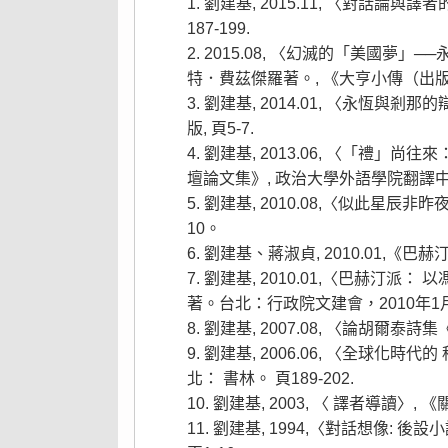
劉建基, 2015.11, 〈對話論
187-199.
2015.08, 〈幻滅的「美國夢
特．費茲傑羅著。, 《大亨小傳（出版90
劉建基, 2014.01, 〈永恆
版, 頁5-7.
劉建基, 2013.06, 〈「禮
壇論文集》, 政治大學外語學院翻譯中心＆
劉建基, 2010.08,〈似此星
10。
劉建基、蔣淑貞, 2010.01,
劉建基, 2010.01,〈巴赫汀
著。台北：行政院文建會，2010年1月
劉建基, 2007.08, 〈論胡爾泰詩
劉建基, 2006.06, 〈全球
北： 書林。 頁189-202.
劉建基, 2003, 〈 譯者導讀〉
劉建基, 1994,〈對話想像: