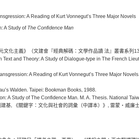
ssion: A Reading of Kurt Vonnegut’s Three Major Novels
A Study of
The Confidence Man
文化主義》（文建會『經典解碼：文學作品讀 法』叢書系列13
en Text and Theory: A Study of Dialogue-type in The French Li
Transgression: A Reading of Kurt Vonnegut’s Three Major Novels.
reau’s Walden. Taipei: Bookman Books, 1988.
sion: A Study of The Confidence Man. M. A. Thesis. National Tai
. 譯者: 劉建基, 《關鍵字：文化與社會的詞彙（中譯本）》, 雷蒙‧威廉