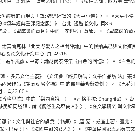
與譯者的角色：班雅民「譯者之職」再思〉。《橘枳之間：西方翻譯理論再
」──永恆經典的再現與再譯: 張思婷譯的《大亨小傳》〉。《大亨
週年經典重譯紀念版）》, 台北: 漫遊者文化, 頁3-6.
與剎那的辯證：《聖摩爾的黃昏》中的「安琪拉」意象〉。 《聖摩爾的黃
」尚往來：論富蘭克林「北美野蠻人之相關評論」中的悅納異己與文化
跨文化研究中心, 頁149-161.
辰非昨夜，為誰風露立中宵：論胡爾泰詩集《白色的回憶》〉。《白色的
《巴赫汀派‧多元文化主義》（文建會『經典解碼：文學作品讀 法』叢
派： 以馮內果作品《第五號屠宰場》中 的嘉年華修辭為例 〉。 《
，頁23-60。
集《香格里拉》中的「樂園意識」〉, 《香格里拉: Shangrila》。 胡
化時代的 移民認同議題：論《偶然生為亞裔人》〉, 《在文學研究 與
, 《關鍵字：文化與社會的詞彙（中譯）》,雷 蒙‧威廉士著。臺北： 巨流.
 後設小說、巴克 汀、《法國中尉的女人》〉。《中華民國第五屆英