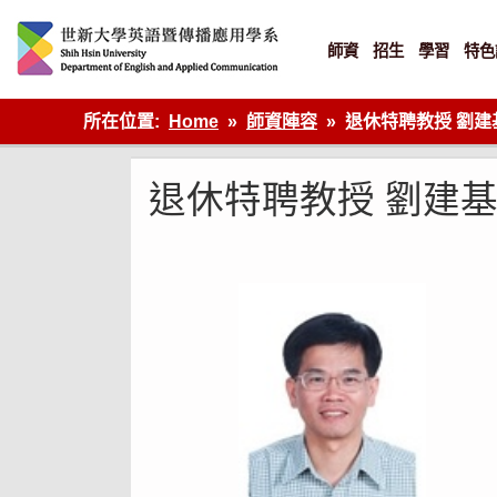
Skip
to
content
師資
招生
學習
特色
英語傳播
所在位置:
Home
師資陣容
退休特聘教授 劉建基 C
退休特聘教授 劉建基 Chi