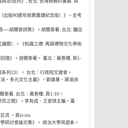
思/批判》, 台北: 台灣商務印書館, 頁
小傳（出版90週年經典重譯紀念版）》。史考
昏──胡爾泰詩集》。胡爾泰著, 台北: 釀出
殖民議題〉。《知識之禮: 再探禮物文化學術
回憶》。胡爾泰著。 臺北：萬卷樓, 頁1-
書系列13）。 台北：行政院文建會。
巴赫汀派‧多元文化主義》。劉建基、蔣淑貞
爾泰著. 台北：萬卷樓, 頁1-10。
文化研究之間》。李有成、王安琪主編。臺
。頁xi-xix.
美文學研討會論文集》。 政治大學英語系。