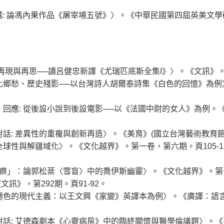
與逾越: 論馮內果作品《屠宰場五號》〉。《中華民國第四屆英美文
的再現與再思──讀呂健忠新譯《尤瑞匹底斯全集I》〉。《文訊》。第3
書寫、文化鄉愁、歷史殘影──以台灣詩人胡爾泰詩集《白色的回憶》為例〉
續、回應: 從後設小說到後設電影──以《法國中尉的女人》為例。《
影的對話: 差異性的重複與創新再造〉。《美育》(國立台灣藝術教育館), 
化的全球性與解疆域化〉。《文化越界》。第一卷，第六期。頁105
瘓／麻痹」：論郭松棻〈雪盲〉中的喬伊斯幽靈〉。《文化越界》。第一
《文訊》，第292期。頁91-92。
、番易、褪色的現代主義：以王文興《家變》英譯本為例〉。《廣譯：語
學的對話: 艾德森劇本《心靈病房》中的臨終關懷與醫學倫議題〉。《英美文學