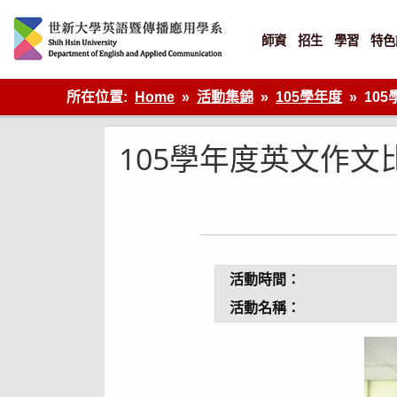
Skip
to
content
師資
招生
學習
特色
英語傳播
所在位置:
Home
活動集錦
105學年度
10
105學年度英文作文
活動時間：
活動名稱：