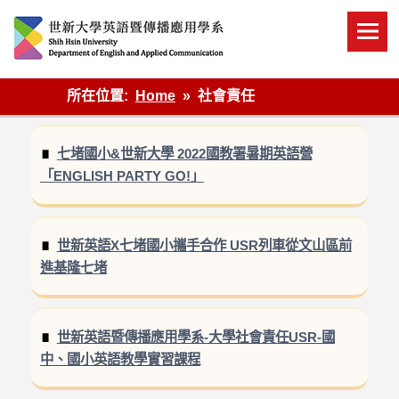
Skip
to
content
英語傳播
所在位置:
Home
社會責任
七堵國小&世新大學 2022國教署暑期英語營
「ENGLISH PARTY GO!」
世新英語X七堵國小攜手合作 USR列車從文山區前
進基隆七堵
世新英語暨傳播應用學系-大學社會責任USR-國
中、國小英語教學實習課程