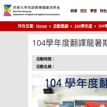
Skip
to
content
師資
招生
學習
特色
英語傳播
所在位置:
Home
活動集錦
104學年度
10
104學年度翻譯龍暑
活動時間：
活動名稱：