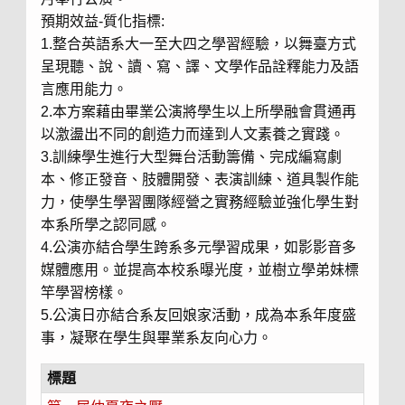
預期效益-質化指標:
1.整合英語系大一至大四之學習經驗，以舞臺方式
呈現聽、說、讀、寫、譯、文學作品詮釋能力及語
言應用能力。
2.本方案藉由畢業公演將學生以上所學融會貫通再
以激盪出不同的創造力而達到人文素養之實踐。
3.訓練學生進行大型舞台活動籌備、完成編寫劇
本、修正發音、肢體開發、表演訓練、道具製作能
力，使學生學習團隊經營之實務經驗並強化學生對
本系所學之認同感。
4.公演亦結合學生跨系多元學習成果，如影影音多
媒體應用。並提高本校系曝光度，並樹立學弟妹標
竿學習榜樣。
5.公演日亦結合系友回娘家活動，成為本系年度盛
事，凝聚在學生與畢業系友向心力。
標題