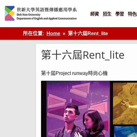
Skip
to
content
師資
招生
學習
特色
英語傳播
所在位置:
Home
第十六屆Rent_lite
第十六屆Rent_lite
第十屆Project runway時尚心機