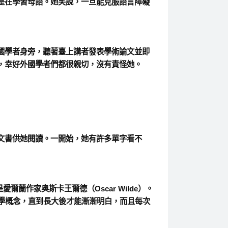
是在學習母語。她笑說，一旦能克服語言障礙
國學者身旁，聽著臺上講者發表學術論文並即
，幸好外國學者們都很親切，沒有責怪她。
文書供她閱讀。一開始，她有許多單字看不
是愛爾蘭作家奥斯卡王爾德（
Oscar Wilde
）。
學概念，直到長大後才能漸漸明白，而且每次