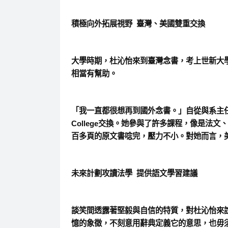
積極向外拓展視野
臺灣、美國雙重交換
大學時期，杜沁怡來到臺灣念書，考上世新大
相當有幫助。
「我一直都很想再到國外念書。」自從與系主
College
交換。她參與了許多課程，像是法文、
百多頁的原文書唸完，壓力不小。對她而言，
未來計劃攻讀法學
提供語文學習建議
談笑間透露著堅毅與自信的特質，對杜沁怡來
憶的象徵，不刻意用辭典定義它的意思，也毋