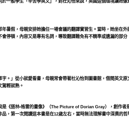
同於一般學生「辛苦學英文」，對杜沁怡來說，英國這個環境讓她像
那年暑假，母親安排她擔任一場會議的翻譯實習生。當時，她坐在外
不會停頓，內容又是專有名詞，導致翻譯難免有不精準或遺漏的部分
單字。」從小就愛看書，母親常會帶著杜沁怡到圖書館，借閱英文原
文駕輕就熟。
說是《道林•格雷的畫像》（
The Picture of Dorian Gray
），創作者
作品，第一次閱讀這本書是在
12
歲左右，當時無法理解書中深奧的哲