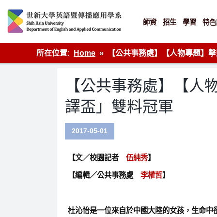
Skip
to
content
師資
招生
學習
特色
英語傳播
所在位置:
Home
【公共事務處】【人物專題】擊
【公共事務處】【人
譯盃」雙料冠軍
2017-05-01
【文／校園記者
伍純秀
】
【編輯／公共事務處
李權哲
】
杜
沁怡是一位來自於中國大陸的女孩，生命中