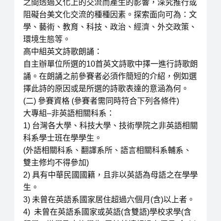
之間透過文化上的交流而產生的影響，深究推行或
阻礙台美文化交流的種種因素。探索面向可為：文
學、藝術、教育、科技、政治、經濟、外交政策、
環境生態等。
高中組英文詩歌朗誦：
自主辦單位所選的10首英文詩歌中擇一進行詩歌朗
誦。在朗誦之前參賽者必須作簡短的介紹，例如選
擇此詩的原因或是所選的詩歌表達的意涵為何。
(二) 參賽資格 (參賽者需同時符合下列各條件)
大專組–非英語相關科系：
1) 台灣各大學、科技大學、技術學院之非英語相關
科系學士班在學學生。
(外語相關科系、翻譯系所、語言相關科系輔系、
雙主修均不得參加)
2) 具有中華民國國籍，且非以英語為母語之在學學
生。
3) 未曾在英語系國家居住超過六個月(含)以上者。
4) 未曾在英語系國家或英語(含雙語)學校求學(含