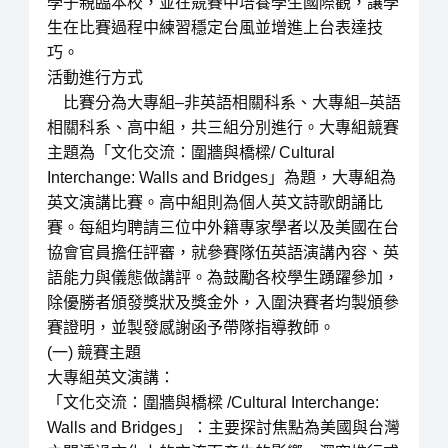
學子親臨本校，並在競賽中培養學生國際觀，讓學
生在比賽過程中練習穩定台風並增進上台表達技
巧。
活動進行方式
比賽分為大專組–非英語相關科系、大專組–英語
相關科系、高中組，共三組分別進行。大專組競賽
主題為「文化交流：圍牆與橋樑/ Cultural
Interchange: Walls and Bridges」為題，大專組為
英文演講比賽。高中組則為個人英文詩歌朗誦比
賽。每組均聘請三位中外籍專家學者以及美國在台
協會官員擔任評審，就參賽隊伍英語演講內容、英
語能力與儀態做講評。為鼓勵各校學生踴躍參加，
除優勝者頒發獎狀及獎金外，入圍決賽者均製頒參
賽證明，並製發感謝函予帶隊指導教師。
(一) 競賽主題
大專組英文演講：
「文化交流：圍牆與橋樑 /Cultural Interchange:
Walls and Bridges」：主要探討焦點為美國與台灣