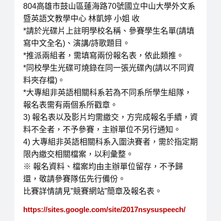
804高雄市鼓山區蓮海路70號國立中山大學外文系
暨英語文教學中心 林凱婷 小姐 收
*請於光碟片上註明學校名稱、參賽學生名單(請填
寫中文全名)、演講/詩歌題目。
*推派兩組者，需填寫兩份報名表，依此類推。
*同校學生光碟可燒錄在同一張光碟內(請以不同資
料夾存檔)。
*大專組非英語相關科系若為不同系所學生組隊，
報名表需有兩個系所戳章。
3) 報名表以及影片均需繳交，方完成報名手續，資
料不全者，不予參賽，主辦單位不另行通知。
4) 大專組非英語相關科系入圍決賽者，需於指定期
限內繳交相關檔案，以利彙整。
※ 報名資料、檔案均由主辦單位留存，不予歸
還，敬請參賽隊伍先行備份。
比賽詳情請見”競賽網站”簡章及報名表。
https://sites.google.com/site/2017nsysuspeech/