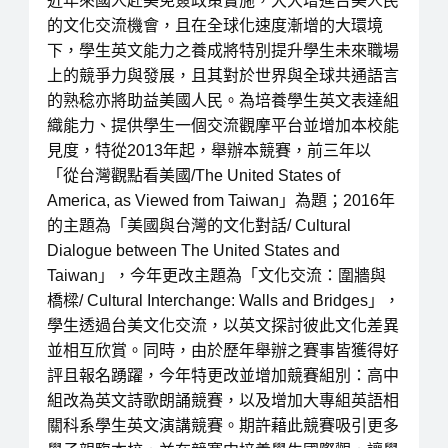
近年來國人赴美免簽政策實施，大大增進台美人民
的文化交流機會，且在全球化速度漸增的大環境
下，學生英文能力之養成將特別提升學生未來職場
上的競爭力與發展，且其對於世界與全球共通語言
的熟稔亦將助益美國人民。為培養學生英文表達組
織能力、提供學生一個交流觀摩平台並增加本校能
見度，特從2013年起，舉辦本競賽，前三年以
「從台灣觀點看美國/The United States of
America, as Viewed from Taiwan」為題；2016年
的主題為「美國與台灣的文化對話/ Cultural
Dialogue between The United States and
Taiwan」，今年更改主題為「文化交流：圍牆與
橋樑/ Cultural Interchange: Walls and Bridges」，
學生透過台美文化交流，以英文探討彼此文化差異
並相互欣賞。同時，由於歷年舉辦之賽事皆獲得好
評且報名踴躍，今年特更改並增加競賽組別：高中
組改為英文詩歌朗誦競賽，以及增加大專組英語相
關科系學生英文演講競賽。期許藉此競賽吸引更多