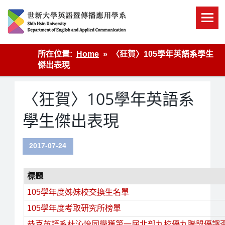
Skip
to
content
英語傳播
所在位置:
Home
〈狂賀〉105學年英語系學生
傑出表現
〈狂賀〉105學年英語系
學生傑出表現
2017-07-24
標題
105學年度姊妹校交換生名單
105學年度考取研究所榜單
恭喜英語系杜沁怡同學獲第一屆北部九校優九聯盟優譯