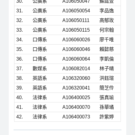
30.
公廣系
A106050047
蘇庭萱
31.
公廣系
A106050054
李品逸
32.
公廣系
A106050111
高郁玫
33.
公廣系
A106050115
何宗翰
34.
口傳系
A106060026
廖千唯
35.
口傳系
A106060046
賴懿慈
36.
口傳系
A106060064
李凱倫
37.
數媒系
A106082014
林子晴
38.
英語系
A106320060
洪鈺瑄
39.
英語系
A106320041
簡芝伶
40.
法律系
A106400025
張真瑜
41.
法律系
A106400070
孫華璚
42.
法律系
A106400073
許紫婷