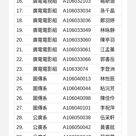
16.
廣電電視組
A106032103
楊斯涵
17.
廣電電影組
A106033034
孫千晶
18.
廣電電影組
A106033036
鄭羽婷
19.
廣電電影組
A106033049
林昹靜
20.
廣電電影組
A106033060
陳亭羽
21.
廣電電影組
A106033061
江孟薰
22.
廣電電影組
A106033066
郭書岳
23.
廣電電影組
A10633074
李登洲
24.
圖傳系
A106040013
林怡辰
25.
圖傳系
A106040044
粘沅芳
26.
圖傳系
A106040098
陳佳伶
27.
圖傳系
A106040101
李祝萍
28.
公廣系
A106050038
伍采軒
29.
公廣系
A106050042
黃書鉉