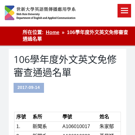
Skip
to
content
英語傳播
所在位置:
Home
106學年度外文英文免修審查
通過名單
106學年度外文英文免修
審查通過名單
2017-09-14
序號
系所
學號
姓名
1.
新聞系
A106010017
朱家郁