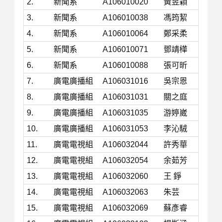
2.
新聞系
A106010020
黃昱穎
3.
新聞系
A106010038
馮筠絜
4.
新聞系
A106010064
鄭采柔
5.
新聞系
A106010071
鄧靖樺
6.
新聞系
A106010088
張可昕
7.
廣電廣播組
A106031016
吳宗恩
8.
廣電廣播組
A106031031
關之庭
9.
廣電廣播組
A106031035
游婷崴
10.
廣電廣播組
A106031053
李沁駥
11.
廣電電視組
A106032044
許秀華
12.
廣電電視組
A106032054
余茹芳
13.
廣電電視組
A106032060
王 錚
14.
廣電電視組
A106032063
朱芸
15.
廣電電視組
A106032069
蘇彥睿