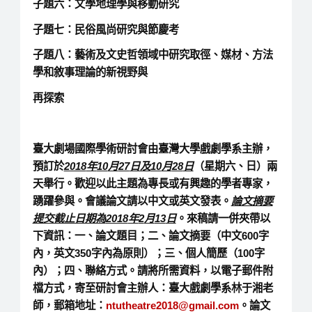
子題六：文學地理學與移動研究
子題七：民俗風尚研究與節慶考
子題八：藝術及文史哲領域中研究取徑、媒材、方法
學和敘事理論的新視野與
再探索
臺大劇場國際學術研討會由臺灣大學戲劇學系主辦，
預訂於
2018
年
10
月
27
日及
10
月
28
日
（星期六、日）
兩
天舉行。歡迎以此主題為專長或有興趣的學者專家，
踴躍參與。會議論文請以中文或英文發表。
論文摘要
提交截止日期為
2018
年
2
月
13
日
。來稿請一併夾帶以
下資訊：一、論文題目；二、論文摘要（中文600字
內，英文350字內為原則）；三、個人簡歷（100字
內）；四、聯絡方式。請將所需資料，以電子郵件附
檔方式，寄至研討會主辦人：臺大戲劇學系林于湘老
師，郵箱地址：
ntutheatre2018@gmail.com
。論文