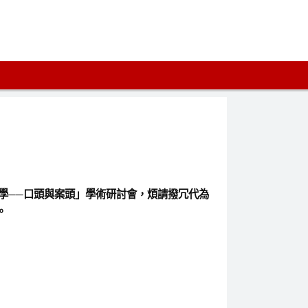
岸韻文學──口頭與案頭」學術研討會，煩請撥冗代為
。