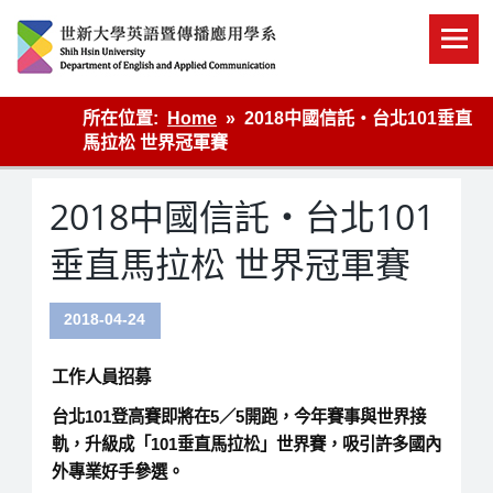
Skip
to
content
英語傳播
所在位置:
Home
2018中國信託・台北101垂直
馬拉松 世界冠軍賽
2018中國信託・台北101
垂直馬拉松 世界冠軍賽
2018-04-24
工作人員招募
台北101登高賽即將在5／5開跑，今年賽事與世界接
軌，升級成「101垂直馬拉松」世界賽，吸引許多國內
外專業好手參選。