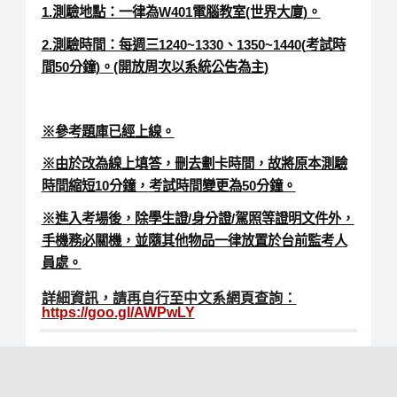
1.測驗地點：一律為
W401
電腦教室
(世界大廈)。
2.測驗時間：每週三1240~1330、1350~1440
(
考試時
間50分鐘)
。(開放周次以系統公告為主)
※參考題庫已經上線。
※由於改為線上填答，刪去劃卡時間，故將原本測驗
時間縮短10分鐘，
考試時間變更為50分鐘
。
※進入考場後，除學生證/身分證/駕照等證明文件外，
手機務必關機，並隨其他物品一律放置於台前監考人
員處。
詳細資訊，請再自行至中文系網頁查詢：
https://goo.gl/AWPwLY