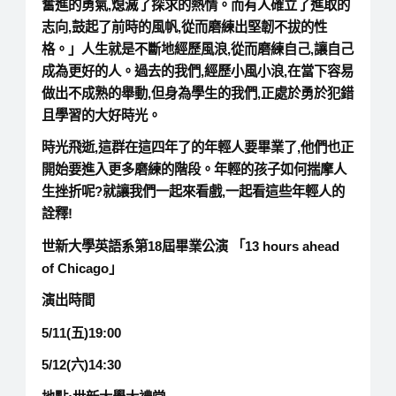
奮進的勇氣,熄滅了探求的熱情。而有人確立了進取的
志向,鼓起了前時的風帆,從而磨練出堅韌不拔的性
格。」人生就是不斷地經歷風浪,從而磨練自己,讓自己
成為更好的人。過去的我們,經歷小風小浪,在當下容易
做出不成熟的舉動,但身為學生的我們,正處於勇於犯錯
且學習的大好時光。
時光飛逝,這群在這四年了的年輕人要畢業了,他們也正
開始要進入更多磨練的階段。年輕的孩子如何揣摩人
生挫折呢?就讓我們一起來看戲,一起看這些年輕人的
詮釋!
世新大學英語系第18屆畢業公演 「13 hours ahead
of Chicago」
演出時間
5/11(五)19:00
5/12(六)14:30