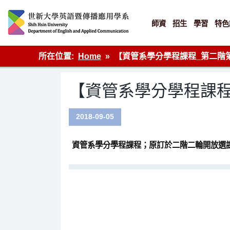
Skip
to
content
師資
招生
學習
特色
英語傳播
所在位置:
Home
【資管系學分學程課程_第二階
【資管系學分學程課程
2018-09-05
資管系學分學程課程；原訂於二階二輪開放選