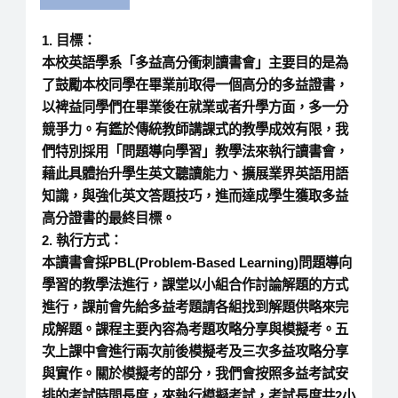
1. 目標：
本校英語學系「多益高分衝刺讀書會」主要目的是為
了鼓勵本校同學在畢業前取得一個高分的多益證書，
以裨益同學們在畢業後在就業或者升學方面，多一分
競爭力。有鑑於傳統教師講課式的教學成效有限，我
們特別採用「問題導向學習」教學法來執行讀書會，
藉此具體抬升學生英文聽讀能力、擴展業界英語用語
知識，與強化英文答題技巧，進而達成學生獲取多益
高分證書的最終目標。
2. 執行方式：
本讀書會採PBL(Problem-Based Learning)問題導向
學習的教學法進行，課堂以小組合作討論解題的方式
進行，課前會先給多益考題請各組找到解題供略來完
成解題。課程主要內容為考題攻略分享與模擬考。五
次上課中會進行兩次前後模擬考及三次多益攻略分享
與實作。關於模擬考的部分，我們會按照多益考試安
排的考試時間長度，來執行模擬考試，考試長度共2小