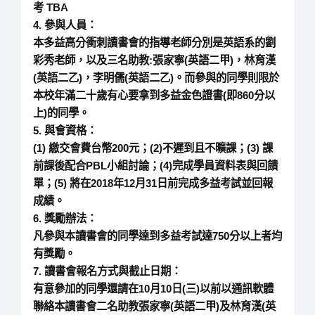
考 TBA
4. 參與人員：
本多益高分衝刺讀書會的指導老師分別是英語系的劉
彩秀老師，以及三名助教:張家寧(英語二甲)，林育漢
(英語二乙)，李明儒(英語二乙)。而參與的同學則限於
本校年滿二十歲有心要拿到多益金色證書(即860分以
上)的同學。
5. 與會資格：
(1) 繳交會費台幣200元；(2)不遲到且不曠課；(3) 課
前課後配合PBL小組討論；(4)完成學員資料表與回饋
單；(5) 將在2018年12月31日前完成多益考試並回報
成績。
6. 獎勵辦法：
凡參與本讀書會的同學達到多益考試達750分以上者均
有獎勵。
7. 讀書會報名方式與截止日期：
有意參加的同學還請在10月10日(三)以前以通訊軟體
聯絡本讀書會二名助教張家寧(英語二甲)及林育漢(英