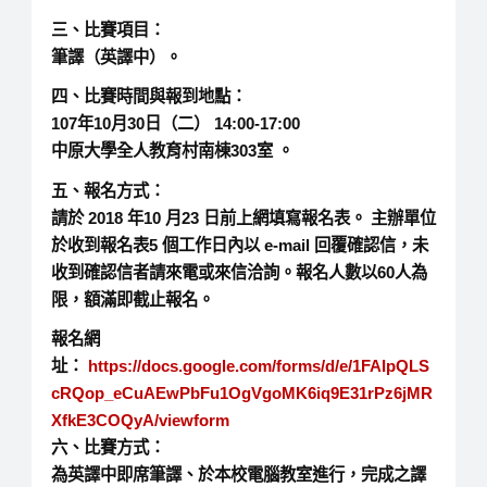
三、比賽項目：
筆譯（英譯中）。
四、比賽時間與報到地點：
107年10月30日（二） 14:00-17:00
中原大學全人教育村南棟303室 。
五、報名方式：
請於 2018 年10 月23 日前上網填寫報名表。 主辦單位
於收到報名表5 個工作日內以 e-mail 回覆確認信，未
收到確認信者請來電或來信洽詢。報名人數以60人為
限，額滿即截止報名。
報名網
址：
https://docs.google.com/forms/d/e/1FAIpQLS
cRQop_eCuAEwPbFu1OgVgoMK6iq9E31rPz6jMR
XfkE3COQyA/viewform
六、比賽方式：
為英譯中即席筆譯、於本校電腦教室進行，完成之譯