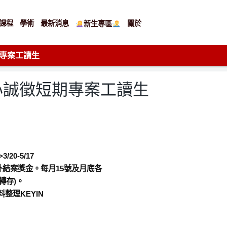
課程
學術
最新消息
關於
新生專區
專案工讀生
心誠徵短期專案工讀生
20-5/17
外結案獎金。每月15號及月底各
轉存)。
整理KEYIN