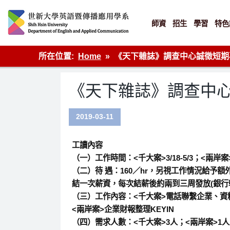
Skip
to
content
師資
招生
學習
特色
英語傳播
所在位置:
Home
《天下雜誌》調查中心誠徵短期
《天下雜誌》調查中
2019-03-11
工讀內容
（一）工作時間：<千大案>3/18-5/3；<兩岸案>3/
（二）待 遇：160／hr，另視工作情況給予額
結一次薪資，每次結薪後約兩到三周發放(銀行
（三）工作內容：<千大案>電話聯繫企業、資料
<兩岸案>企業財報整理KEYIN
（四）需求人數：<千大案>3人；<兩岸案>1人