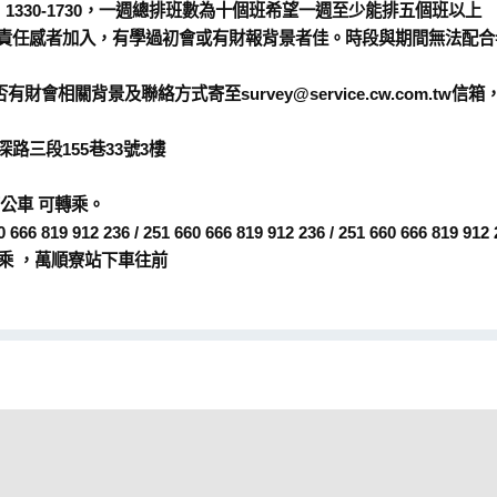
班：1330-1730，一週總排班數為十個班希望一週至少能排五個班以上
有責任感者加入，有學過初會或有財報背景者佳。時段與期間無法配合
相關背景及聯絡方式寄至survey@service.cw.com.tw
路三段155巷33號3樓
公車 可轉乘。
666 819 912 236 / 251 660 666 819 912 236 / 251 660 666 819 912 2
949 皆可搭乘 ，萬順寮站下車往前