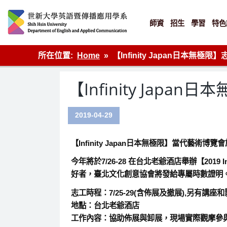
Skip
to
content
師資
招生
學習
特色
英語傳播
所在位置:
Home
【Infinity Japan日本無極
【Infinity Jap
2019-04-29
【Infinity Japan日本無極限】當代
今年將於7/26-28 在台北老爺酒店舉辦【201
好者，臺北文化創意協會將發給專屬時數證明
志工時程：7/25-29(含佈展及撤展),另有講
地點：台北老爺酒店
工作內容：協助佈展與卸展，現場實際觀摩參