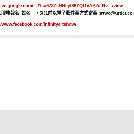
drive.google.com/…/1su673ZsHHiiyf38YQGVAP2d-Bv…/view
志工服務報名_姓名」，5/31前以電子郵件至方式寄至 prtwo@urdct.co
//www.facebook.com/infinityartshow/