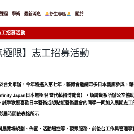
課程
學術
最新消息
關於
新生專區
限】志工招募活動
an日本無極限】志工招募活動
藝術博覽會於台北舉辦，今年將邁入第七年，藝博會邀請眾多日本藝廊參與
9 Infinity Japan日本無極限 當代藝術博覽會】，煩請貴系所
。誠摯歡迎喜歡日本藝術或想貼近藝術展會的同學一同加入展期志工
座和影展時間依表格所示
與展覽場規劃、佈置、活動場控等、觀眾服務、前後台工作與管理等