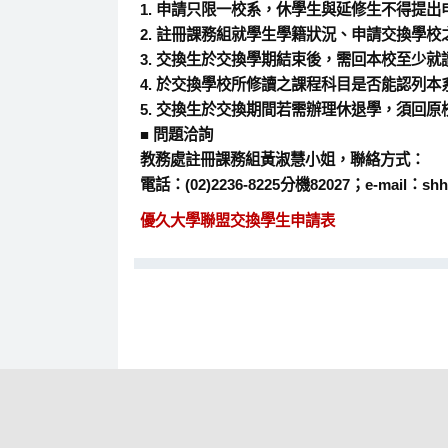
1. 申請只限一校系，休學生與延修生不得提出
2. 註冊課務組就學生學籍狀況、申請交換學
3. 交換生於交換學期結束後，需回本校至少就
4. 於交換學校所修讀之課程科目是否能認列
5. 交換生於交換期間若需辦理休退學，須回
■ 問題洽詢
教務處註冊課務組黃淑慧小姐，聯絡方式：
電話：(02)2236-8225分機82027；e-mail：shhu
優久大學聯盟交換學生申請表