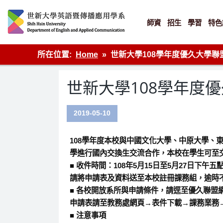
Skip
to
content
師資
招生
學習
特色
英語傳播
所在位置:
Home
世新大學108學年度優久大學
世新大學108學年度
2019-05-10
108學年度本校與中國文化大學、中原大學、
學進行國內交換生交流合作，本校在學生可至
■ 收件時間：108年5月15日至5月27日下午五
請將申請表及資料送至本校註冊課務組，逾時
■ 各校開放系所與申請條件，請逕至優久聯盟
申請表請至教務處網頁→表件下載→課務業務
■ 注意事項