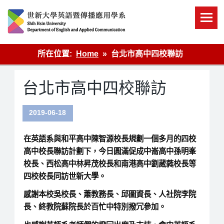
Skip
to
content
英語傳播
所在位置:
Home
台北市高中四校聯訪
台北市高中四校聯訪
2019-06-18
在英語系與和平高中陳智源校長規劃一個多月的四校
高中校長聯訪計劃下，今日圓滿促成中崙高中孫明峯
校長、西松高中林昇茂校長和南港高中劉葳蕤校長等
四校校長同訪世新大學。
感謝本校吳校長、蕭教務長、邱圖資長、人社院李院
長、終教院蘇院長於百忙中特別撥冗參加。