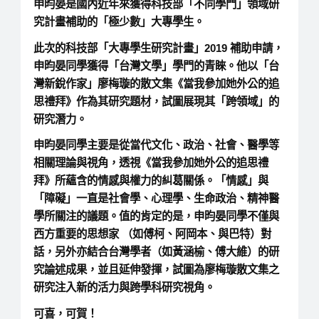
申昀晏是國內近年來獲得科技部「不同學門」領域研
究計畫補助的「極少數」大專學生。
此次的科技部「大專學生研究計畫」2019 補助申請，
申昀晏同學獲得「台灣文學」學門的青睞。他以「台
灣新銳作家」廖梅璇的散文集《當我參加她外公的追
思禮拜》作為其研究題材，試圖展現其「跨領域」的
研究潛力。
申昀晏同學主要是從當代文化、政治、社會、醫學等
相關理論與視角，透視《當我參加她外公的追思禮
拜》所蘊含的情感與權力的糾葛關係。「情感」與
「障礙」一直是社會學、心理學、生命政治、精神醫
學所關注的議題。值的肯定的是，申昀晏同學不僅與
西方重要的思想家 （如傅柯、阿岡本、與巴特）對
話，另外亦結合台灣學者（如黃涵榆、傅大維）的研
究論述成果，並且延伸發揮，試圖為廖梅璇散文集之
研究注入新的活力與跨學科研究視角。
可喜，可賀！