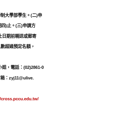
制大學部學生。(二)申
期四)止。(三)申請方
止日期前親送或郵寄
人數超過預定名額，
話：(02)2861-0
：zyj11@ulive.
//cross.pccu.edu.tw/