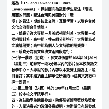
題為「U.S. and Taiwan: Our Future
Environment」，探討面向為鼓勵學生關注「環境」
層面的問題，關注台灣與美國對於「環
境」的看法，期許彼此交流，互相學習，以增進台美
文化交流與合作情誼。
二、競賽分為大專組－非英語相關科系、大專組－英
語相關科系、高中組，共三組分別進行。大專組為英
文演講競賽；高中組為個人英文詩歌朗誦競賽。
三、競賽分為初賽與決賽兩階段進行：
(一)第一階段（初賽），參賽隊伍需於108年10月30日
（星期三）前郵寄一段3分鐘以內的影片至本校英語文
教學中心。大專組的影片內容以本競賽主題為主，題
目自訂；高中組須自主辦單位所選的10首英文詩歌中
擇一朗誦。
(二)第二階段（決賽）將於 108年11月22日（星期
五）於本校文學院舉行。
四、為鼓勵學生踴躍參加，除優勝者頒發獎狀及獎金
外，入圍決賽者均製頒參賽證明，主辦單位亦製發感