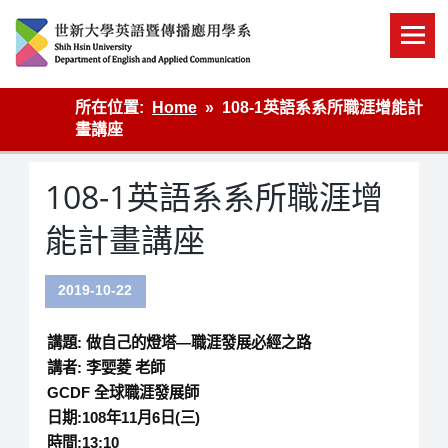
Skip
to
content
英語傳播
所在位置:
Home
108-1英語系系所職涯增能計
畫講座
108-1英語系系所職涯增
能計畫講座
2019-10-22
講題: 做自己的燈塔—職涯發展必經之路
講者: 李婯菱 老師
GCDF 全球職涯發展師
日期:108年11月6日(三)
時間:13:10