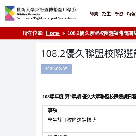
Skip
to
content
師資
招生
學習
特色
英語傳播
所在位置:
Home
108.2優久聯盟校際選課時間調
108.2優久聯盟校際
2020-02-07
108學年度 第2學期 優久大學聯盟校際選課日
事項
學生註冊校際選課帳號