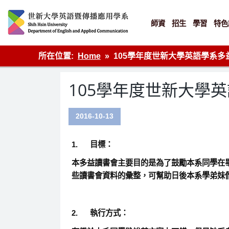
Skip
to
content
師資
招生
學習
特色
英語傳播
所在位置:
Home
105學年度世新大學英語學系
105學年度世新大學
2016-10-13
1.
目標：
本多益讀書會主要目的是為了鼓勵本系同學在
些讀書會資料的彙整，可幫助日後本系學弟妹
2.
執行方式：