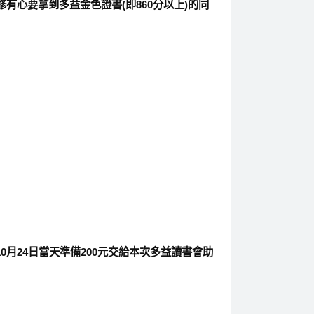
修有心要拿到
多益金色證書
(
即860
分以上)
的同
0月24日當天準備200元交給本次多益讀書會助