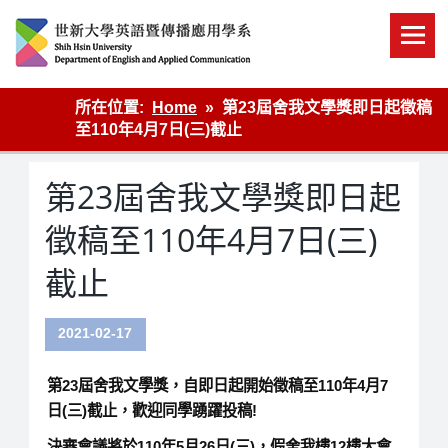
Skip
to
content
英語傳播
所在位置:
Home
第23屆舍我文學獎即日起徵稿
至110年4月7日(三)截止
第23屆舍我文學獎即日起
徵稿至110年4月7日(三)
截止
2021-02-17
第23屆舍我文學獎，自即日起開始徵稿
至
110
年
4
月
7
日
(
三
)
截止
，歡迎同學踴躍投稿!
決審會議將於110年5月26日(三)，假舍我樓12樓大會