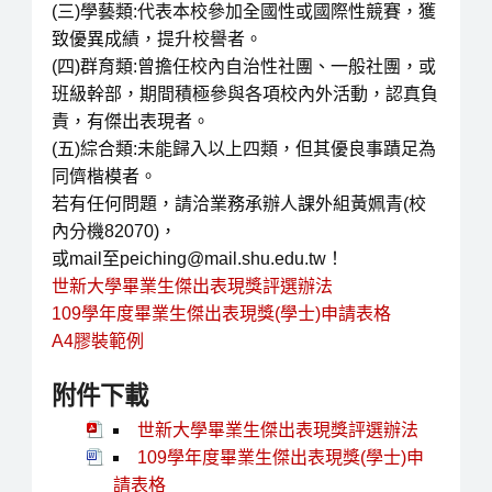
(三)學藝類:代表本校參加全國性或國際性競賽，獲
致優異成績，提升校譽者。
(四)群育類:曾擔任校內自治性社團、一般社團，或
班級幹部，期間積極參與各項校內外活動，認真負
責，有傑出表現者。
(五)綜合類:未能歸入以上四類，但其優良事蹟足為
同儕楷模者。
若有任何問題，請洽業務承辦人課外組黃姵青(校
內分機82070)，
或mail至peiching@mail.shu.edu.tw！
世新大學畢業生傑出表現獎評選辦法
109學年度畢業生傑出表現獎(學士)申請表格
A4膠裝範例
附件下載
世新大學畢業生傑出表現獎評選辦法
109學年度畢業生傑出表現獎(學士)申
請表格