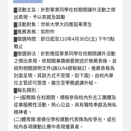
▓活動主旨：針對畢業同學在校期間課外活動之傑
出表現，予以表揚及鼓勵
▓活動對象：世新大學大四應屆畢業生
▓推薦表格：如附件
▓徵選時間：即日起至110年4月30日(五) 下午5點
截止
▓徵選辦法：針對應屆畢業同學在校期間課外活動
之傑出表現，依相關事蹟摘要敘述於推薦表格，並
檢附相關證明文件(請以A4膠裝裝訂，推薦表格為
封面呈現，其餘方式不受理，如下圖)，由校內單
位主管認可簽章，繳交至學務處課外組。
▓報名類別：
(一)服務類:在校期間，積極參與校內外志工團體及
從事服務性活動，熱心公益、具有犧牲奉獻及無私
精神者。
(二)體育類:曾擔任學校運動代表隊為校爭光，或在
校內各項運動比賽中表現優異者。