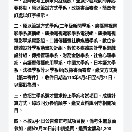
一、為降低考生群聚染疫風險，並減少區域間的非必
要移動，原以筆試方式學系，改採書面審查，簡章修
訂處以紅字標示。
二、原以筆試方式學系(二年級新聞學系、廣播電視電
影學系廣播組、廣播電視電影學系電視組、廣播電視
電影學系電影組、口語傳播暨社群媒體學系、數位多
媒體設計學系動畫設計組、數位多媒體設計學系遊戲
設計組、傳播管理學系、財務金融學系、社會心理學
系、英語暨傳播應用學系、中國文學系、日本語文學
系、法律學系等14學系組)改採書面審查，繳交方式為
【紙本寄件】，收件日期為110年6月4日至6月21日，
以郵戳為憑。
三、依招生學系選才需求修正學系考試項目、成績計
算方式、錄取同分參酌順序、繳交資料說明等相關項
目。
四、本校6月4日公告修正考試項目後，倘考生無意願
參加，請於6月30日前申請退費，退費金額為1,300