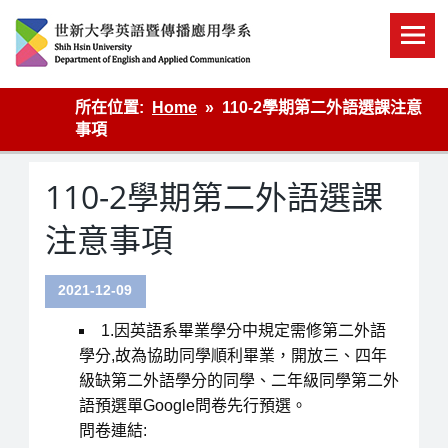
Skip
to
content
英語傳播
所在位置:
Home
110-2學期第二外語選課注意
事項
110-2學期第二外語選課
注意事項
2021-12-09
1.因英語系畢業學分中規定需修第二外語
學分,故為協助同學順利畢業，開放三、四年
級缺第二外語學分的同學、二年級同學第二外
語預選單Google問卷先行預選。
問卷連結: