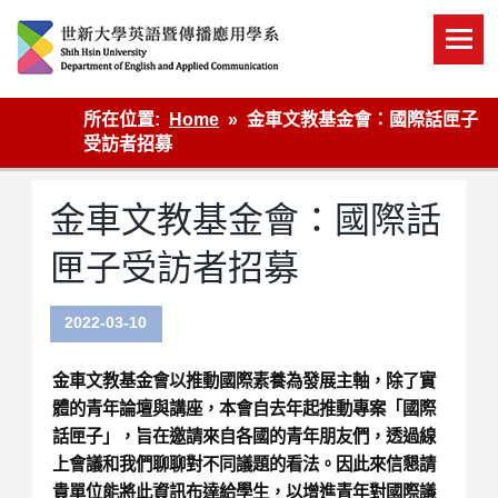
Skip
to
content
英語傳播
所在位置:
Home
金車文教基金會：國際話匣子
受訪者招募
金車文教基金會：國際話
匣子受訪者招募
2022-03-10
金車文教基金會以推動國際素養為發展主軸，除了實
體的青年論壇與講座，本會自去年起推動專案
「國際
話匣子」
，旨在邀請來自各國的青年朋友們，透過線
上會議和我們聊聊對不同議題的看法。因此來信懇請
貴單位能將此資訊布達給學生，以增進青年對國際議