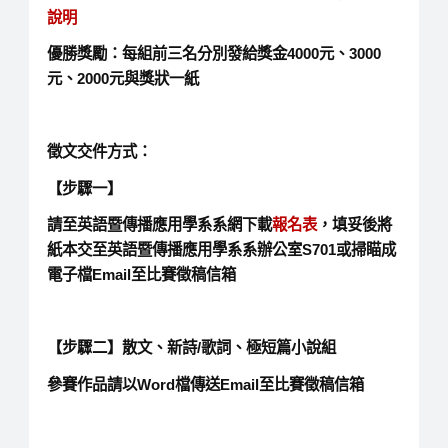
說明
優勝獎勵：每組前三名分別發給獎金4000元、3000
元、2000元與獎狀一紙
徵文交件方式：
【步驟一】
請至英語暨傳播應用學系系網下載
報名表
，填妥後將
紙本交至英語暨傳播應用學系系辦公室S701或掃瞄成
電子檔Email至比賽徵稿信箱
【步驟二】散文、新詩/歌詞、極短篇小說組
參賽作品請以Word檔傳送Email至比賽徵稿信箱