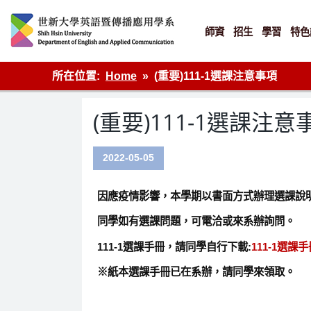
Skip
to
content
師資
招生
學習
特色
英語傳播
所在位置:
Home
(重要)111-1選課注意事項
(重要)111-1選課注意
2022-05-05
因應疫情影響，本學期以書面方式辦理選課說
同學如有選課問題，可電洽或來系辦詢問。
111-1選課手冊，請同學自行下載:
111-1選課
※紙本選課手冊已在系辦，請同學來領取。