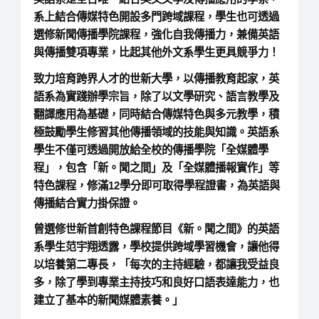
系上結合傳媒特色開設多門跨域課程，學生也可透過
選修新聞傳播學院課程，強化自我傳播力，兼備英語
與傳播雙項專業，比起其他外文系學生更具競爭力！
致力培育跨界人才的世新大學，以傳播教育起家，英
語系為實踐辦學宗旨，除了以文學研究、語言教學及
翻譯應用為基礎，同時結合傳媒特色與多元教學，積
極鼓勵學生修習其他傳播領域的技能與知識。英語系
學生不僅可透過開放給全校的傳播學院「全媒體學
程」，包含「新。聞之間」及「全媒體播報實作」等
特色課程，修滿12學分即可取得學程證書，為英語與
傳播結合實力掛保證。
曾選修世新首創特色課程節目《新。聞之間》的英語
系學生范宇翔透露，學校提供跨域學習機會，讓他得
以培養第二專長，「每次的主持經驗，都讓我受益良
多，除了學到專業主持技巧和良好口語表達能力，也
建立了基本的新聞媒體素養。」