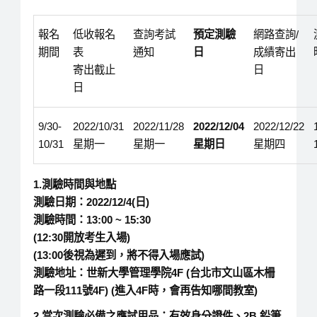
報名
低收報名
查詢考試
預定測驗
網路查詢/
期間
表
通知
日
成績寄出
寄出截止
日
日
9/30-
2022/10/31
2022/11/28
2022/12/04
2022/12/22
10/31
星期一
星期一
星期日
星期四
1.
測驗時間與地點
測驗日期：2022/12/4(日)
測驗時間：
13:00 ~ 15:30
(12:30
開放考生入場
)
(13:00
後視為遲到，將不得入場應試
)
測驗地址：世新大學管理學院4F (台北市文山區木柵
路一段111號4F) (進入4F時，會再告知哪間教室)
2.
當次測驗必備之應試用品：
有效身分證件、
2B
鉛筆