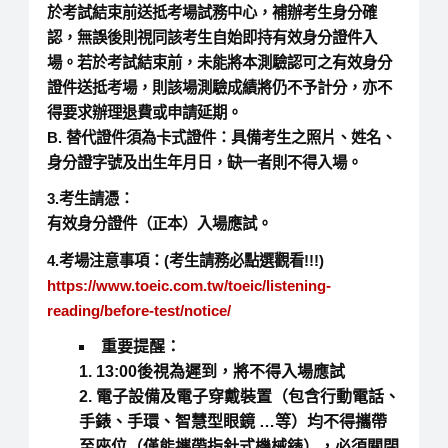
於考試結束前送抵考場試務中心，補辦考生身分確
認，無誤後則視同該考生自始即持有效身分證件入
場。若於考試結束前，未能將本測驗認可之有效身分
證件送抵考場，則該場測驗成績將仍不予計分，亦不
得要求辦理退費或申請延期。
B. 替代證件須為卡式證件：具備考生之照片、姓名、
身分證字號及出生年月日，缺一者則不得入場。
3.
考生請憑：
有效身分證件
（正本）
入場應試。
4.
考場注意事項：
(
考生請務必點選觀看
!!!)
https://www.toeic.com.tw/toeic/listening-
reading/before-test/notice/
重要提醒：
1. 13:00後視為遲到，將不得入場應試
2. 電子設備及電子穿戴裝置（包含行動電話、
手錶、手環、智慧型眼鏡 …等）均不得攜帶
至座位（僅能攜帶指針式機械錶），必須關閉