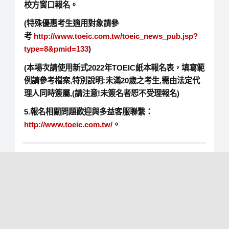
校方窗口報名。
(
特殊優惠考生適用對象請參
考
http://www.toeic.com.tw/toeic_news_pub.jsp?
type=8&pmid=133
)
(
本場次請使用新式
2022
年
TOEIC
紙本報名表，填寫範
例請參考檔案
,
特別說明
:
未滿
20
歲之考生
,
需由法定代
理人同時簽屬
,(
請注意
!
未簽名者恕不受理報名
)
5.
報名相關問題歡迎與多益客服聯繫：
http://www.toeic.com.tw/
。