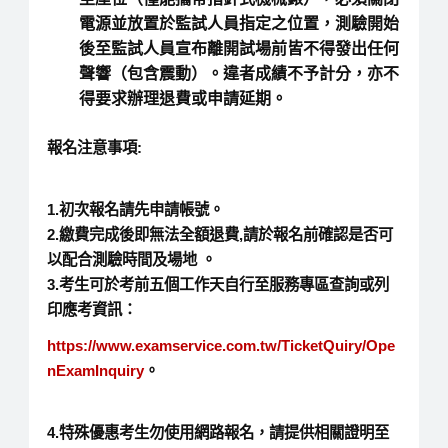
電源並放置於監試人員指定之位置，測驗開始
後至監試人員宣布離開試場前皆不得發出任何
聲響（包含震動）。違者成績不予計分，亦不
得要求辦理退費或申請延期。
報名注意事項
:
1.
初次報名請先申請帳號。
2.
繳費完成後即無法全額退費
,
請於報名前確認是否可
以配合測驗時間及場地
。
3.
考生可於考前五個工作天自行至服務專區查詢或列
印應考資訊：
https://www.examservice.com.tw/TicketQuiry/Ope
nExamInquiry
。
4.
特殊優惠考生勿使用網路報名，請提供相關證明至