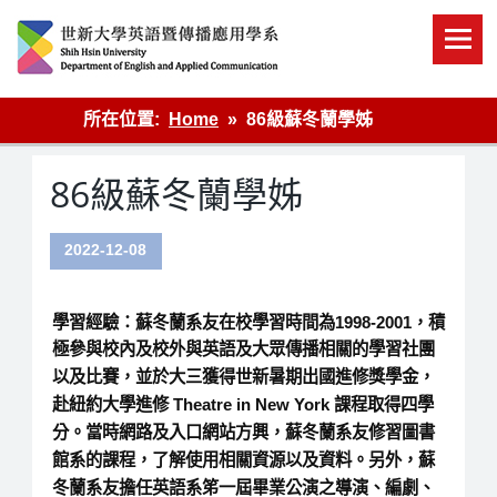
Skip
to
content
英語傳播
所在位置:
Home
86級蘇冬蘭學姊
86級蘇冬蘭學姊
2022-12-08
學習經驗：蘇冬蘭系友在校學習時間為1998-2001，積
極參與校內及校外與英語及大眾傳播相關的學習社團
以及比賽，並於大三獲得世新暑期出國進修獎學金，
赴紐約大學進修 Theatre in New York 課程取得四學
分。當時網路及入口網站方興，蘇冬蘭系友修習圖書
館系的課程，了解使用相關資源以及資料。另外，蘇
冬蘭系友擔任英語系笫一屆畢業公演之導演、編劇、