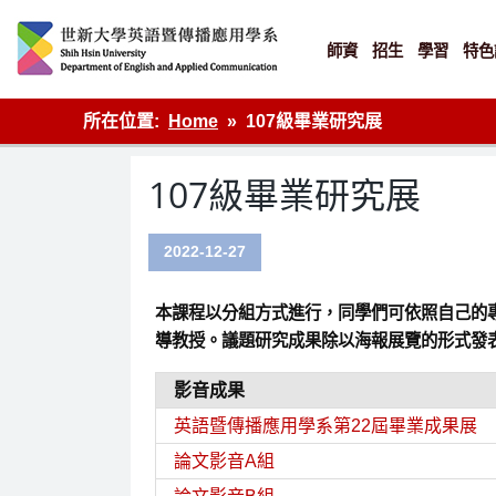
Skip
to
content
師資
招生
學習
特色
英語傳播
所在位置:
Home
107級畢業研究展
107級畢業研究展
2022-12-27
本課程以分組方式進行，同學們可依照自己的
導教授。議題研究成果除以海報展覽的形式發
影音成果
英語暨傳播應用學系第22屆畢業成果展
論文影音A組