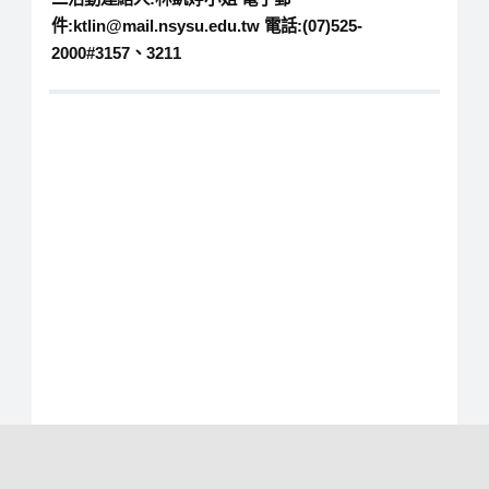
件:ktlin@mail.nsysu.edu.tw 電話:(07)525-
2000#3157、3211