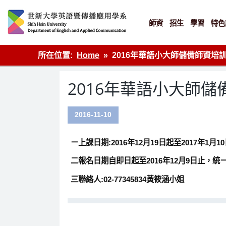
Skip
to
content
師資
招生
學習
特色
英語傳播
所在位置:
Home
2016年華語小大師儲備師資培
2016年華語小大師
2016-11-10
ㄧ上課日期:2016年12月19日起至2017年1
二報名日期自即日起至2016年12月9日止，統ㄧ採網路線上報名h
三聯絡人:02-77345834黃筱涵小姐