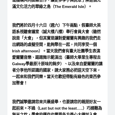
或機構共同提案合作，讓更多學子與民眾了解這個充
滿文化活力的翠綠之島（The Emerald Isle）。
我們將於
四月十六日（週六）下午兩點
，假臺師大英
語系視聽會議室（誠大樓八樓）舉行會員大會（
雖然
說是「大會」，但其實是讓對愛爾蘭有興趣的我們走
出網路的虛擬空間，能夠聚在一起，共同享受一個
Irish afternoon
）。當天我們會有臺大社團學生表演
愛爾蘭音樂、踢踏舞示範演出（臺師大畢業生專程去
Galway學最原汁原味的舞步）、以及來自愛爾蘭的講
者分享他所認識的國家，請大家務必把這天空下來，
一起來和我們同樂。
當天也歡迎帶點有綠色的東西參
加聚會！
我們誠摯邀請您來共襄盛舉，也要請您的親朋好友一
起前來。不過（Last but not the least…..）巧婦難為
無米之炊，
學會的運作也需要各方善心大德加入會