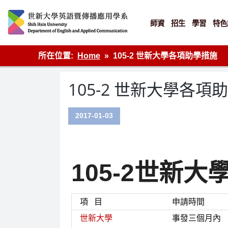
Skip
to
content
師資
招生
學習
特色
英語傳播
所在位置:
Home
105-2 世新大學各項助學措施
105-2 世新大學各項
2017-01-03
105-2世新
項 目
申請時間
世新大學
事發三個月內