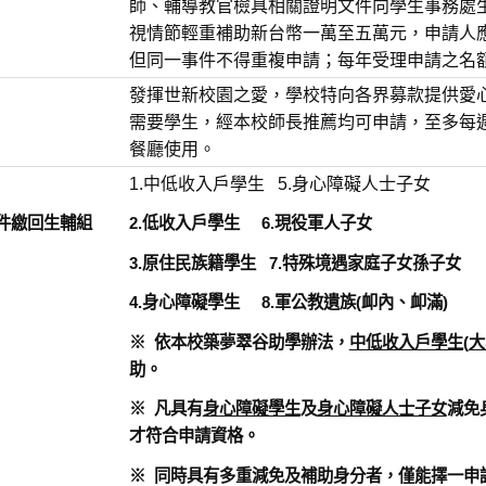
師、輔導教官檢具相關證明文件向學生事務處
視情節輕重補助新台幣一萬至五萬元，申請人
但同一事件不得重複申請；每年受理申請之名
發揮世新校園之愛，學校特向各界募款提供愛
需要學生，經本校師長推薦均可申請，至多每週
餐廳使用。
1.中低收入戶學生 5.身心障礙人士子女
件繳回生輔組
2.低收入戶學生 6.現役軍人子女
3.原住民族籍學生 7.特殊境遇家庭子女孫子女
4.身心障礙學生 8.軍公教遺族(卹內、卹滿)
※ 依本校築夢翠谷助學辦法，
中低收入戶學生
(
大
助。
※ 凡具有
身心障礙學生
及
身心障礙人士子女
減免
才符合申請資格。
※ 同時具有多重減免及補助身分者，僅能擇一申