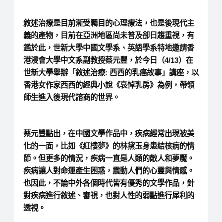
敘述治療是目前漸受矚目的心理療法，也是後現代主
義的產物，目前在亞洲地區尚未普及卻日趨重視，有
鑑於此，世新大學中國文學系、英語學系特地邀請香
港浸會大學中文系副教授蔡元豐，於今日（
4/13
）在
世新大學舉辦「敘述治療
:
西西的乳癌故事」講座，以
香港女作家西西的經典小說《哀悼乳房》為例，帶領
師生進入後現代諮商的世界。
蔡元豐點出，在中國文學作品中，疾病經常出現被美
化的一面，比如《紅樓夢》的林黛玉身患結核病的情
節。但更多的情況，疾病一直是人類的敵人和夢魘。
疾病讓人對命運產生困惑，震動人們的心靈與情感。
也因此，不論中外各個時代皆有優秀的文學作品，針
對疾病進行敘述、審視，也對人性的弱點進行犀利的
透視。