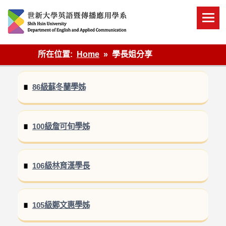
Skip
to
content
英語傳播
所在位置:
Home
學長姐分享
86級蘇冬蘭學姊
100級詹可旬學姊
106級林育漢學長
105級鄭文惠學姊